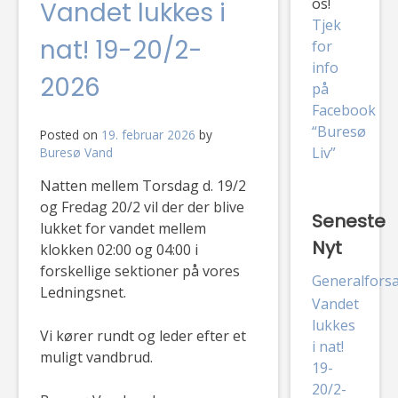
os!
Vandet lukkes i
Tjek
nat! 19-20/2-
for
info
2026
på
Facebook
“Buresø
Posted on
19. februar 2026
by
Liv”
Buresø Vand
Natten mellem Torsdag d. 19/2
og Fredag 20/2 vil der der blive
Seneste
lukket for vandet mellem
Nyt
klokken 02:00 og 04:00 i
forskellige sektioner på vores
Generalfors
Ledningsnet.
Vandet
lukkes
Vi kører rundt og leder efter et
i nat!
muligt vandbrud.
19-
20/2-