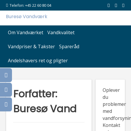
Skip
Telefon: +45 22 60 80 04
to
Buresø Vandværk
content
Om Vandværket
Vandkvalitet
Vandpriser & Takster
Spareråd
Andelshavers ret og pligter
Forfatter:
Oplever
du
problemer
Buresø Vand
med
vandforsyni
Kontakt