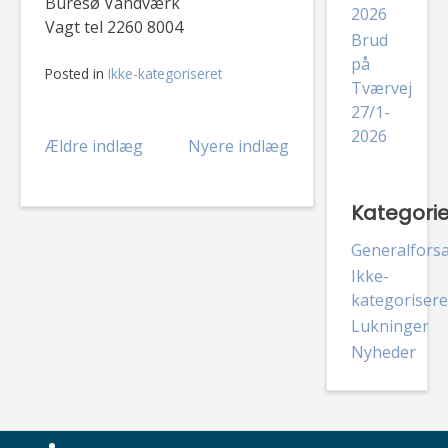
Buresø Vandværk
2026
Vagt tel 2260 8004
Brud
på
Posted in
Ikke-kategoriseret
Tværvej
27/1-
2026
Navigation
Ældre indlæg
Nyere indlæg
til
Kategorie
indlæg
Generalfors
Ikke-
kategorisere
Lukninger
Nyheder