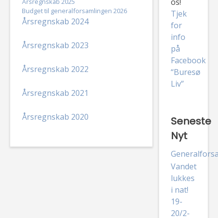
os!
Årsregnskab 2025
Budget til generalforsamlingen 2026
Tjek
Årsregnskab 2024
for
info
Årsregnskab 2023
på
Facebook
Årsregnskab 2022
“Buresø
Liv”
Årsregnskab 2021
Årsregnskab 2020
Seneste
Nyt
Generalfors
Vandet
lukkes
i nat!
19-
20/2-