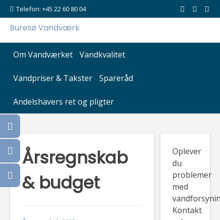
Skip
Telefon: +45 22 60 80 04
to
Buresø Vandværk
content
Om Vandværket
Vandkvalitet
Vandpriser & Takster
Spareråd
Andelshavers ret og pligter
Årsregnskab
Oplever
du
problemer
& budget
med
vandforsyni
Kontakt