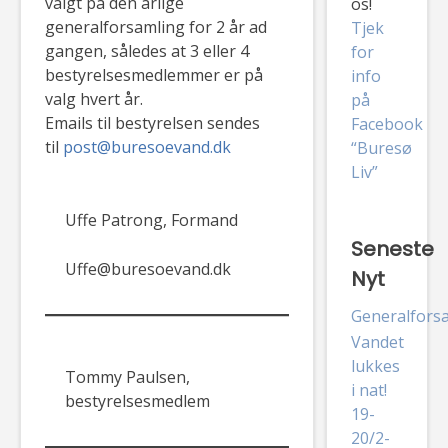
valgt på den årlige
os!
generalforsamling for 2 år ad
Tjek
gangen, således at 3 eller 4
for
bestyrelsesmedlemmer er på
info
valg hvert år.
på
Emails til bestyrelsen sendes
Facebook
til
post@buresoevand.dk
“Buresø
Liv”
Uffe Patrong, Formand
Seneste
Uffe@buresoevand.dk
Nyt
Generalfors
Vandet
lukkes
Tommy Paulsen,
i nat!
bestyrelsesmedlem
19-
20/2-