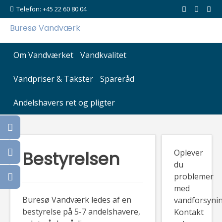
Skip
Telefon: +45 22 60 80 04
to
Buresø Vandværk
content
Om Vandværket
Vandkvalitet
Vandpriser & Takster
Spareråd
Andelshavers ret og pligter
Bestyrelsen
Oplever
du
problemer
med
Buresø Vandværk ledes af en
vandforsyni
bestyrelse på 5-7 andelshavere,
Kontakt