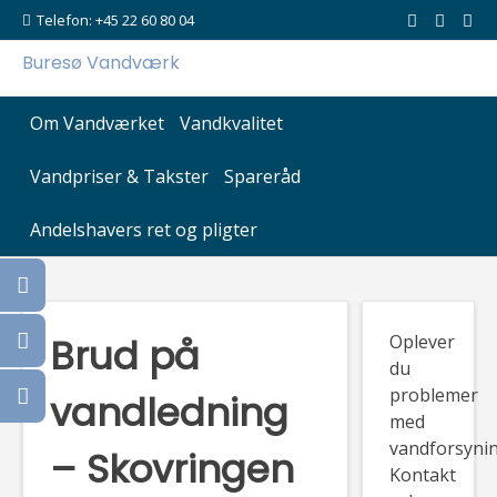
Skip
Telefon: +45 22 60 80 04
to
Buresø Vandværk
content
Om Vandværket
Vandkvalitet
Vandpriser & Takster
Spareråd
Andelshavers ret og pligter
Brud på
Oplever
du
problemer
vandledning
med
vandforsyni
– Skovringen
Kontakt