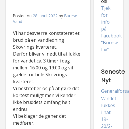
os!
Tjek
for
Posted on
28. april 2022
by
Buresø
Vand
info
på
Vi har desværre konstateret et
Facebook
brud på en vandledning i
“Buresø
Skovrings kvarteret.
Liv”
Derfor bliver vi nødt til at lukke
for vandet ca. 3 timer i dag
mellem 16:00 og 19:00 og vil
Seneste
gælde for hele Skovrings
Nyt
kvarteret.
Vi bestræber os på at gøre det
Generalfors
kortest muligt men vi kender
Vandet
ikke bruddets omfang helt
lukkes
endnu.
i nat!
Vi beklager de gener det
19-
medfører.
20/2-