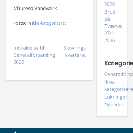
2026
//Buresø Vandværk
Brud
på
Posted in
Ikke-kategoriseret
Tværvej
27/1-
2026
Indlægsnavigation
Indkaldelse til
Skovrings
Generalforsamling
kvarteret
2022
Kategorie
Generalfors
Ikke-
kategorisere
Lukninger
Nyheder